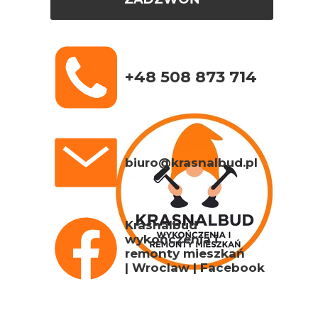
+48 508 873 714
biuro@krasnalbud.pl
Krasnalbud
wykończenia i
remonty mieszkań
| Wroclaw | Facebook